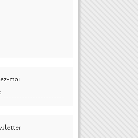
vez-moi
S
sletter