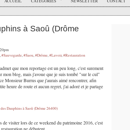
ACCUEIL
CATÉGORIES
NEWSLETTER
CONTACT
uphins à Saoû (Drôme
8:20pm
,
#Sauvegarde
,
#Saou
,
#Drôme
,
#Lavoir
,
#Restauration
admet que mon reportage est un peu long, c'est surement
sur mon blog, mais j'avoue que je suis tombé "sur le cul"
de ce Monsieur Burrus que j'aurais aimé rencontrer, afin
ite heure de route et aucun regret, j'ai adoré et je partage
is de visiter lors de ce weekend du patrimoine 2016, c'est
 restauration ne débutent...