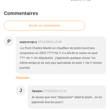
Commentaires
Ajouter un commentaire
P
papyserge.y
27/12/2016 13:58
-Le Pont Charles-Martel un chauffeur de poids lourd peu
scrupuleux en 2003 ????<br /> il a fait de la casse où quoi
??? <br /> Un dégueuloir , j'apprends quelque chose ! en
même temps je ne suis pas spécialiste en pont :) <br /> bonne
journée
Répondre
J
Jipaipai
27/12/2016 17:11
Je savais que mon "dégueuloir" allait te plaire...on en
apprends tout les jours !