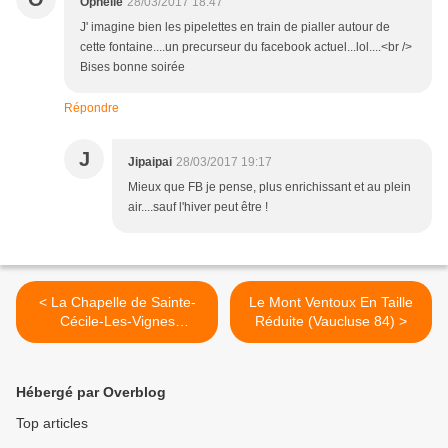
Ophelie
28/03/2017 18:47
J' imagine bien les pipelettes en train de pialler autour de
cette fontaine....un precurseur du facebook actuel...lol....<br />
Bises bonne soirée
Répondre
J
Jipaipai
28/03/2017 19:17
Mieux que FB je pense, plus enrichissant et au plein
air....sauf l'hiver peut être !
< La Chapelle de Sainte-
Le Mont Ventoux En Taille
Cécile-Les-Vignes
Réduite (Vaucluse 84) >
(Vaucluse 84290)
Hébergé par Overblog
Top articles