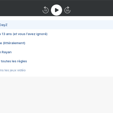
 DayZ
 a 13 ans (et vous l'avez ignoré)
e (littéralement)
im Rayan
 toutes les règles
s les jeux vidéo
us choquant de Rockstar ? - Le scandale BULLY
e plus moche de Steam
du RÊVE tourne au CAUCHEMAR
pendant 8 heures