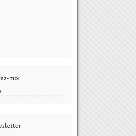
vez-moi
S
sletter