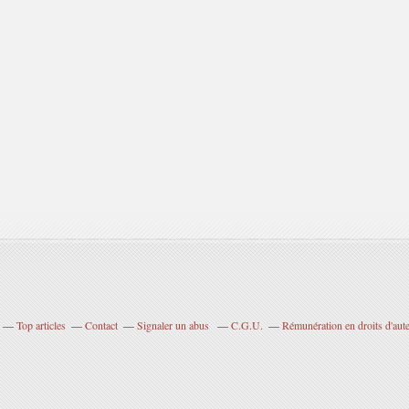
Top articles
Contact
Signaler un abus
C.G.U.
Rémunération en droits d'aut