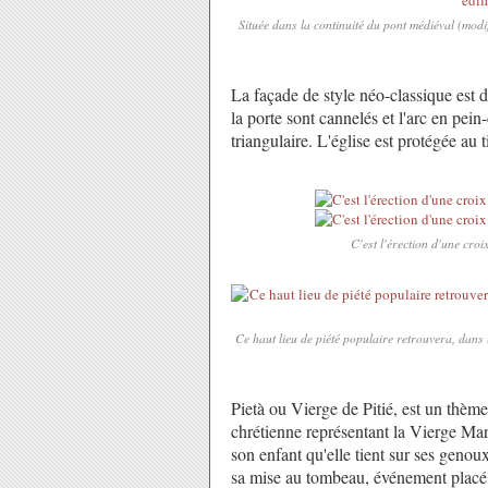
Située dans la continuité du pont médiéval (modif
La façade de style néo-classique est d
la porte sont cannelés et l'arc en pein
triangulaire. L'église est protégée au
C'est l'érection d'une croix
Ce haut lieu de piété populaire retrouvera, dans
Pietà ou Vierge de Pitié, est un thème
chrétienne représentant la Vierge Mar
son enfant qu'elle tient sur ses geno
sa mise au tombeau, événement placé 