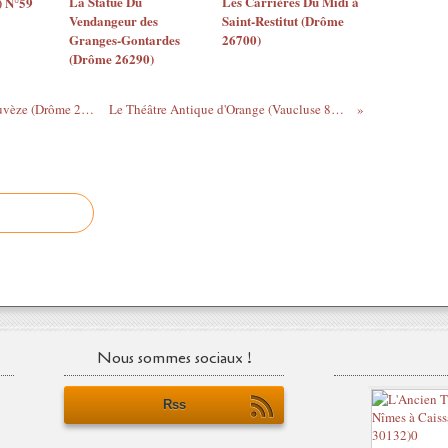
La Statue Du
Les Carrières Du Midi à
) N°59
Vendangeur des
Saint-Restitut (Drôme
Granges-Gontardes
26700)
(Drôme 26290)
Notre-Dame-Des-Anges à Mollans-Sur-Ouvèze (Drôme 26170)
Le Théâtre Antique d'Orange (Vaucluse 84100)
Nous sommes sociaux !
Rss