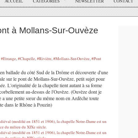
ACCUEIL
CATÉGORIES
NEWSLETTER
CONTACT
nt à Mollans-Sur-Ouvèze
,
#Etrange
,
#Chapelle
,
#Rivière
,
#Mollans-Sur-Ouvèze
,
#Pont
en ballade du côté Sud de la Drôme et découverte d'une
inale sur le pont de Mollans-Sur-Ouvèze, petit sujet pour
e. L'originalité de la chapelle tient autant à sa forme
encorbellement au-dessus de l'Ouvèze. (Ouvèze dont je
lle a une petite sœur du même nom en Ardèche toute
ette dans le Rhône à Pouzin)