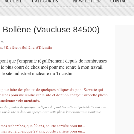
ACCUEIL
CATÉGORIES
NEWSLETTER
CONTACT
à Bollène (Vaucluse 84500)
2pm
s
,
#Rivière
,
#Bollène
,
#Tricastin
n pont que j'emprunte régulièrement depuis de nombreuses
 le plus court de chez moi pour me rentre à mon travail,
e site industriel nucléaire du Tricastin.
ire des photos de quelques reliques du pont Servatte qui précédait celui que
sur le site et dont on aperçoit sur cette photo l'ancienne voie montante.