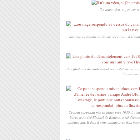
Il n'aura vécu, si j'en croi
...ouvrage suspendu au dessus du canal...il n'éta
Une photo du démantèlement vers 1978 de ce pont 
l'hypermar
Ce pont suspendu mis en place vers 1950, à l'o
barrage André Blondel de Bollène, a été décons
aujourd'hui. Il était à sens unique avec feux tric