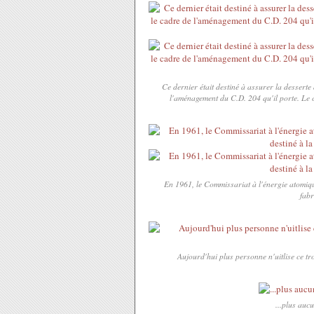
Ce dernier était destiné à assurer la desserte 
l'aménagement du C.D. 204 qu'il porte. Le 
En 1961, le Commissariat à l'énergie atomique
fabr
Aujourd'hui plus personne n'uitlise ce tro
...plus aucu