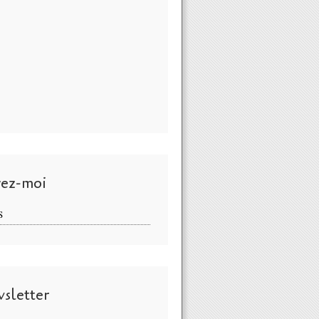
vez-moi
S
sletter