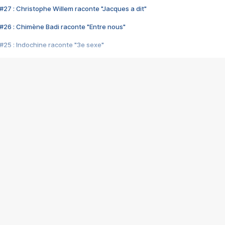
#27 : Christophe Willem raconte "Jacques a dit"
#26 : Chimène Badi raconte "Entre nous"
#25 : Indochine raconte "3e sexe"
#24 : Zaho raconte "C'est chelou"
#23 : Patrick Bruel raconte "Au café des délices"
#22 : Kyo raconte "Le chemin"
#21 : Nolwenn Leroy raconte "Cassé"
#20 : Patrick Hernandez raconte "Born to be alive"
#19 : Lorie raconte "Près de moi"
#18 : Michael Jones raconte "A nos actes manqués" (avec Jean-Jacque
#17 : Khaled raconte "Aïcha"
#16 : Corneille raconte "Parce qu'on vient de loin"