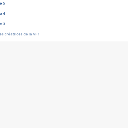
e 5
e 4
e 3
s créatrices de la VF !
e 2
e 1
e Mektoub My Love arrive enfin ! Rencontre avec Shaïn Boumedine et Sal
i : après Toni en famille
elle réalise le bouleversant Dites lui que je l'aime
ais ! Rencontre autour de Vie privée de Rebecca Zlotowski
 de Marguerite, Grave... Rencontre avec Ella Rumpf
 Les Rêveurs, un film intime sur la santé mentale
a avec un film sur le mouvement des Gilets jaunes