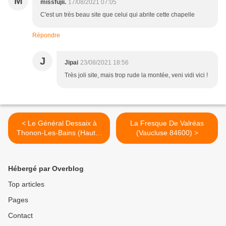
M
missfujii.
17/08/2021 07:05
C'est un très beau site que celui qui abrite cette chapelle
Répondre
J
Jipai
23/08/2021 18:56
Très joli site, mais trop rude la montée, veni vidi vici !
< Le Général Dessaix à
La Fresque De Valréas
Thonon-Les-Bains (Haute-
(Vaucluse 84600) >
Savoie 74200)
Hébergé par Overblog
Top articles
Pages
Contact