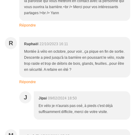
la paroisse qui vous mettront en contact avec la personne qui
vous ouvrira la barrière.<br /> Merci pour vos intéressants
partages !<br /> Yann
Répondre
R
Raphaël
22/10/2023 16:11
Montée à vélo en octobre, pour voir...ça pique en fin de sortie.
Descente a pied jusqu'à la barrière en poussant le vélo, route
trop raide et trop de débris de bois, glands, feuilles...pour être
en sécurité. A refaire en été ?
Répondre
J
Jipai
09/02/2024 18:50
En vélo je n'aurais pas osé, à pieds c'est déjà
suffisamment difficile, merci de votre visite.