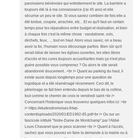
paroissiens bénévoles qui entretiennent le site. La barrière a
toujours été là à ma connaissance (j'ai 45 ans) et elle
sécurise un peu le site. Si vous saviez combien de fois elle a
été tordue, coupée, arrachée, etc... Et vu qu'il faut un certain
temps pour les réparations entre budget et réalisation, et bien
à chaque fois c'est la même chose : vandalisme, vols,
déchets, feux, ..., tout en haut. Alors vous savez, on a beau
avoir la foi, l'humain nous décourage parfois. Bien sûr qu'il
serait idéal de laisser les églises ouvertes, les sites libres
d'accès et les cures toujours accueillantes mais ça n'est plus
guère possible vous comprenez ? Ou alors le site serait
abandonné doucement...<br /> Quant au parking du haut, il
existe aussi depuis longtemps pour une question de
logistique et a été réaménagé récemment. Ceci dit, le
pèlerinage se fait bien entendu depuis le bas de la colline,
tout comme le chemin de croix le vendredi saint.<br />
Concernant l'historique vous trouverez quelques infos ici :<br
/> https://etudesdromoises.fr/wp-
content/uploads/2020/01/ED1992-85.pdf<br /> Ou sur un
fascicule intitulé "Notre-Dame de Montchamp" par l'Abbé
Louis Chavanet que je peux scanner.<br /> Quant à l'accès,
sachez que vous pouvez en faire la demande à la mairie ou à