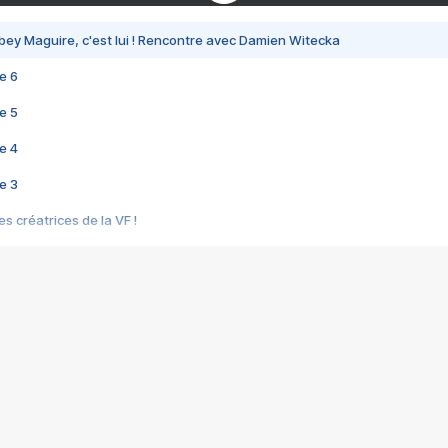
bey Maguire, c'est lui ! Rencontre avec Damien Witecka
e 6
e 5
e 4
e 3
s créatrices de la VF !
e 2
e 1
e Mektoub My Love arrive enfin ! Rencontre avec Shaïn Boumedine et Sal
i : après Toni en famille
elle réalise le bouleversant Dites lui que je l'aime
ais ! Rencontre autour de Vie privée de Rebecca Zlotowski