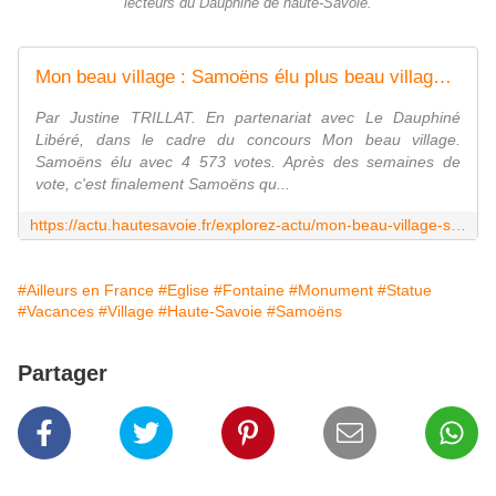
lecteurs du Dauphiné de haute-Savoie.
Mon beau village : Samoëns élu plus beau village 2021 en Haute-Savoie
Par Justine TRILLAT. En partenariat avec Le Dauphiné
Libéré, dans le cadre du concours Mon beau village.
Samoëns élu avec 4 573 votes. Après des semaines de
vote, c'est finalement Samoëns qu...
https://actu.hautesavoie.fr/explorez-actu/mon-beau-village-samoens-elu-plus-beau-village-2021-en-haute-savoie
#Ailleurs en France
#Eglise
#Fontaine
#Monument
#Statue
#Vacances
#Village
#Haute-Savoie
#Samoëns
Partager