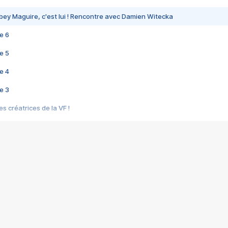
bey Maguire, c'est lui ! Rencontre avec Damien Witecka
e 6
e 5
e 4
e 3
s créatrices de la VF !
e 2
e 1
e Mektoub My Love arrive enfin ! Rencontre avec Shaïn Boumedine et Sal
i : après Toni en famille
elle réalise le bouleversant Dites lui que je l'aime
ais ! Rencontre autour de Vie privée de Rebecca Zlotowski