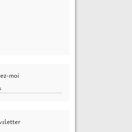
vez-moi
S
sletter