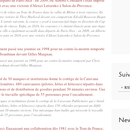
vi de relais au Tour de France dans la vallée de Rhône à trois reprises. En
r une victoire de Thor Hushovd devant son compatriote Edvald Boasson-Hagen
L’année suivante, la course y avait à nouveau fait étape en direction du Cap
te de vitesse. Enfin, en 2018, les coureurs s’y étaient élancés pour une étape
 ville a également accueilli deux départs de Paris-Nice : en 2009, où Alberto
e puis en 2016 avec une victoire d’Alexei Lutsenko à Salon-de-Provence.
passé une journée en 1998 pour un contre-la-montre remporté par Chris
rdman devant Gilles Maignan.
Sui
RS
ues et institutions forme le cortège de la Caravane Publicitaire qui s’étend
ilotes, hôtes et hôtesses) répartis dans 150 véhicules proposent un défilé
ant 30 minutes environ. Une mécanique bien huilée qui nécessite le travaille
 de 55 personnes pour l’encadrement.
New