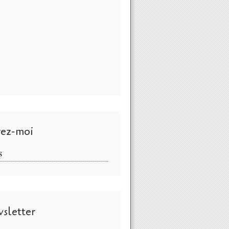
vez-moi
S
sletter