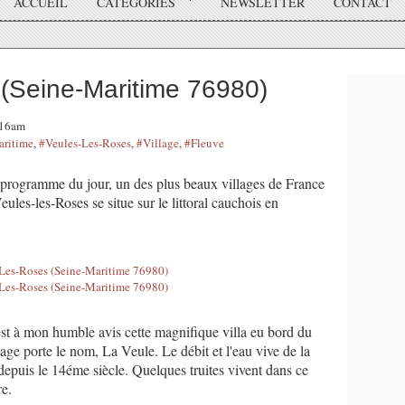
ACCUEIL
CATÉGORIES
NEWSLETTER
CONTACT
(Seine-Maritime 76980)
:16am
aritime
,
#Veules-Les-Roses
,
#Village
,
#Fleuve
u programme du jour, un des plus beaux villages de France
les-les-Roses se situe sur le littoral cauchois en
st à mon humble avis cette magnifique villa eu bord du
lage porte le nom, La Veule. Le débit et l'eau vive de la
depuis le 14éme siècle. Quelques truites vivent dans ce
re.