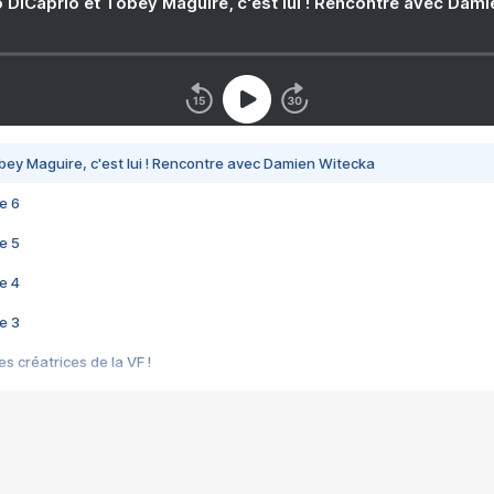
 DiCaprio et Tobey Maguire, c'est lui ! Rencontre avec Dam
bey Maguire, c'est lui ! Rencontre avec Damien Witecka
e 6
e 5
e 4
e 3
s créatrices de la VF !
e 2
e 1
e Mektoub My Love arrive enfin ! Rencontre avec Shaïn Boumedine et Sal