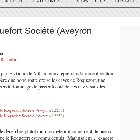
ACCUEIL
CATÉGORIES
NEWSLETTER
CONTACT
efort Société (Aveyron
am
#Roquefort
ar le viaduc de Millau, nous reprenons la route direction
avère que notre route croise les caves de Roquefort, une
l serait dommage de passer à côté de ces caves sans les
s de décembre plutôt morose météoroligiquement, le mieux
omme le Roquefort est connu depuis "Mathusalem", j'exagère