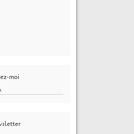
vez-moi
S
sletter