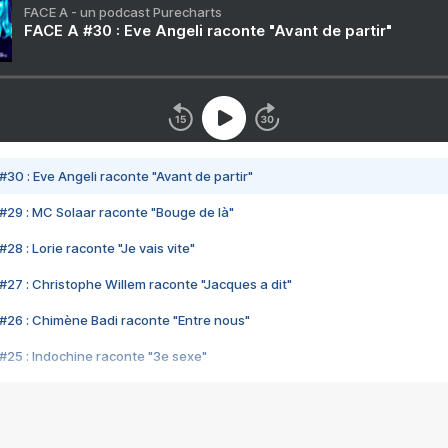
FACE A - un podcast Purecharts
FACE A #30 : Eve Angeli raconte "Avant de partir"
#30 : Eve Angeli raconte "Avant de partir"
#29 : MC Solaar raconte "Bouge de là"
28 : Lorie raconte "Je vais vite"
#27 : Christophe Willem raconte "Jacques a dit"
#26 : Chimène Badi raconte "Entre nous"
#25 : Indochine raconte "3e sexe"
#24 : Zaho raconte "C'est chelou"
#23 : Patrick Bruel raconte "Au café des délices"