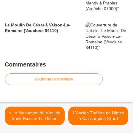
Le Moulin De César à Vaison-La-
Romaine (Vaucluse 84110)
Commentaires
Ajouter un commentaire
< Le Monument du Vœu de
L'Ancien Théâtre de Nîmes
Saint-Nazaire-Le-Désert
à Caissargues (Gard
(Drôme 26340) N°58
30132)0 >