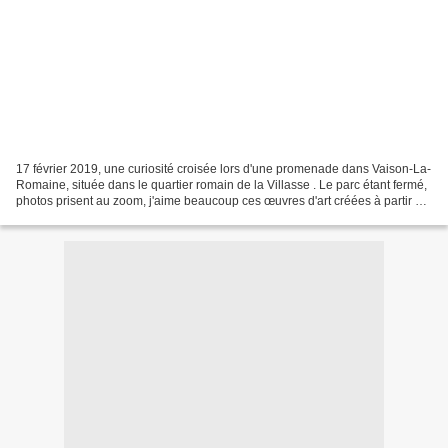
17 février 2019, une curiosité croisée lors d'une promenade dans Vaison-La-
Romaine, située dans le quartier romain de la Villasse . Le parc étant fermé,
photos prisent au zoom, j'aime beaucoup ces œuvres d'art créées à partir de
bric et de broc, bravo...