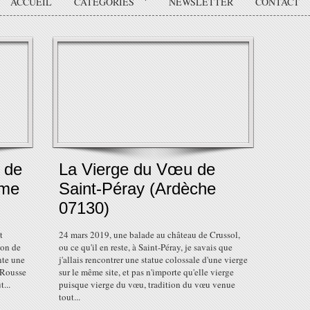
ACCUEIL
CATÉGORIES
NEWSLETTER
CONTACT
 de
La Vierge du Vœu de
ôme
Saint-Péray (Ardèche
07130)
t
24 mars 2019, une balade au château de Crussol,
son de
ou ce qu'il en reste, à Saint-Péray, je savais que
ente une
j'allais rencontrer une statue colossale d'une vierge
-Rousse
sur le même site, et pas n'importe qu'elle vierge
t...
puisque vierge du vœu, tradition du vœu venue
tout...