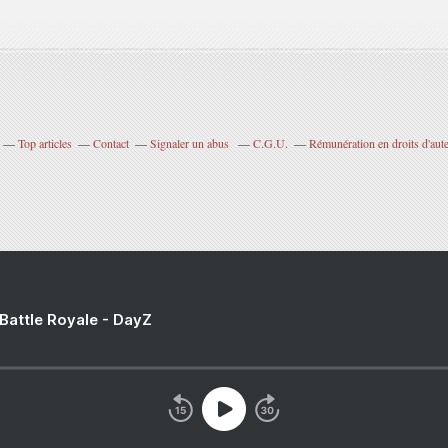
Top articles
Contact
Signaler un abus
C.G.U.
Rémunération en droits d'aut
 Battle Royale - DayZ