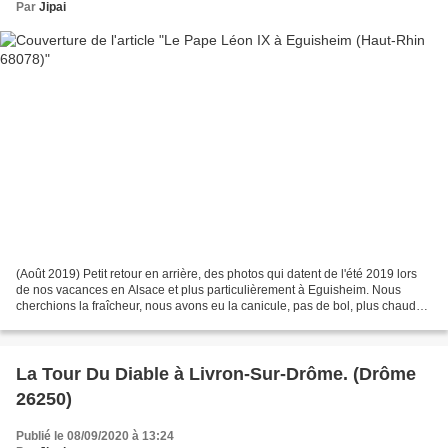
Par
Jipai
(Août 2019) Petit retour en arrière, des photos qui datent de l'été 2019 lors
de nos vacances en Alsace et plus particulièrement à Eguisheim. Nous
cherchions la fraîcheur, nous avons eu la canicule, pas de bol, plus chaud
que chez nous en Provence. Un...
La Tour Du Diable à Livron-Sur-Drôme. (Drôme
26250)
Publié le 08/09/2020 à 13:24