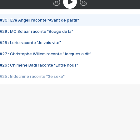
#30 : Eve Angeli raconte "Avant de partir"
#29 : MC Solaar raconte "Bouge de là"
28 : Lorie raconte "Je vais vite"
#27 : Christophe Willem raconte "Jacques a dit"
#26 : Chimène Badi raconte "Entre nous"
#25 : Indochine raconte "3e sexe"
#24 : Zaho raconte "C'est chelou"
#23 : Patrick Bruel raconte "Au café des délices"
#22 : Kyo raconte "Le chemin"
#21 : Nolwenn Leroy raconte "Cassé"
#20 : Patrick Hernandez raconte "Born to be alive"