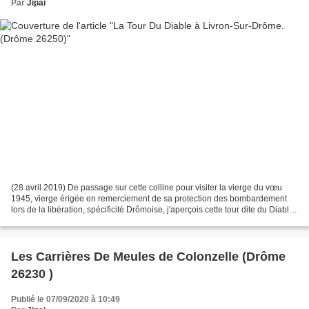
Par
Jipai
(28 avril 2019) De passage sur cette colline pour visiter la vierge du vœu
1945, vierge érigée en remerciement de sa protection des bombardement
lors de la libération, spécificité Drômoise, j'aperçois cette tour dite du Diable,
de quoi aiguiser ma curiosité....
Les Carrières De Meules de Colonzelle (Drôme
26230 )
Publié le 07/09/2020 à 10:49