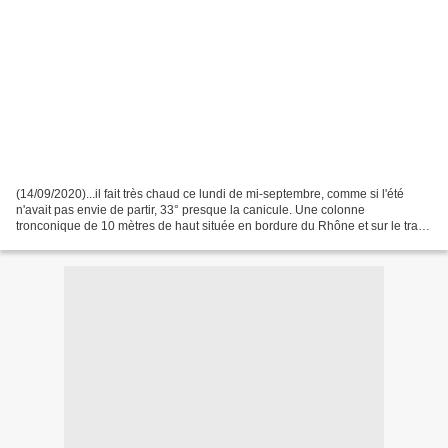
(14/09/2020)...il fait très chaud ce lundi de mi-septembre, comme si l'été
n'avait pas envie de partir, 33° presque la canicule. Une colonne
tronconique de 10 mètres de haut située en bordure du Rhône et sur le tracé
de la Via Rhôna m'intéresse particulièrement...mon...