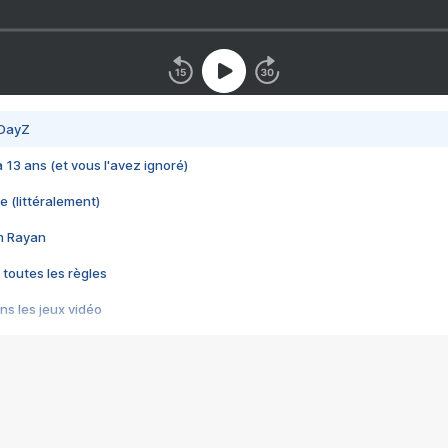
 DayZ
 a 13 ans (et vous l'avez ignoré)
e (littéralement)
im Rayan
 toutes les règles
s les jeux vidéo
us choquant de Rockstar ? - Le scandale BULLY
e plus moche de Steam
du RÊVE tourne au CAUCHEMAR