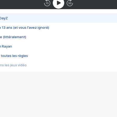
 DayZ
 a 13 ans (et vous l'avez ignoré)
e (littéralement)
im Rayan
 toutes les règles
s les jeux vidéo
us choquant de Rockstar ? - Le scandale BULLY
e plus moche de Steam
du RÊVE tourne au CAUCHEMAR
pendant 8 heures
it… à tort