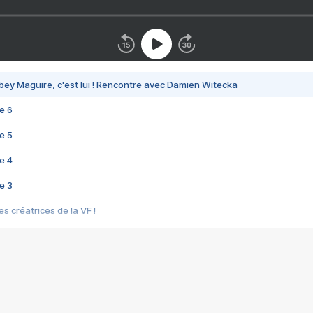
bey Maguire, c'est lui ! Rencontre avec Damien Witecka
e 6
e 5
e 4
e 3
s créatrices de la VF !
e 2
e 1
e Mektoub My Love arrive enfin ! Rencontre avec Shaïn Boumedine et Sal
i : après Toni en famille