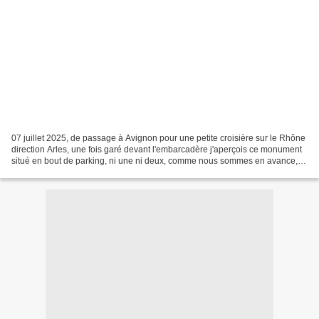
07 juillet 2025, de passage à Avignon pour une petite croisière sur le Rhône
direction Arles, une fois garé devant l'embarcadère j'aperçois ce monument
situé en bout de parking, ni une ni deux, comme nous sommes en avance,
séance photos de ce "Monument...