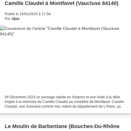
Camille Claudel à Montfavet (Vaucluse 84140)
Publié le 16/01/2025 à 17:56
Par
Jipai
04 Décembre 2024 un passage rapide en Avignon et une visite à la stèle
érigée à la mémoire de Camille Claudel au cimetière de Montfavet. Camille
Claudel, une Axonaise comme moi, native du département de L'Aisne, ça
crée des liens, elle mérite bien une...
Le Moulin de Barbentane (Bouches-Du-Rhône