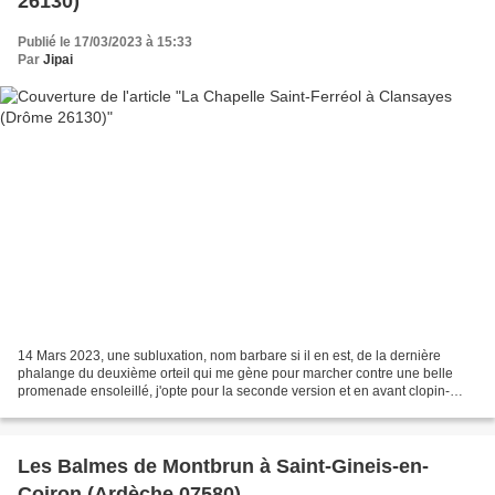
26130)
Publié le 17/03/2023 à 15:33
Par
Jipai
14 Mars 2023, une subluxation, nom barbare si il en est, de la dernière
phalange du deuxième orteil qui me gène pour marcher contre une belle
promenade ensoleillé, j'opte pour la seconde version et en avant clopin-
clopant pour une ballade du côté de Clansayes...
Les Balmes de Montbrun à Saint-Gineis-en-
Coiron (Ardèche 07580)