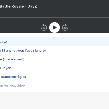
 Battle Royale - DayZ
 DayZ
 a 13 ans (et vous l'avez ignoré)
e (littéralement)
im Rayan
 toutes les règles
s les jeux vidéo
us choquant de Rockstar ? - Le scandale BULLY
e plus moche de Steam