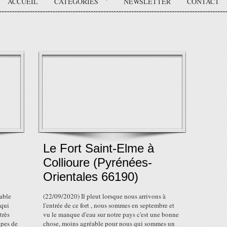
ACCUEIL
CATÉGORIES
NEWSLETTER
CONTACT
Le Fort Saint-Elme à
Collioure (Pyrénées-
Orientales 66190)
able
(22/09/2020) Il pleut lorsque nous arrivons à
 qui
l'entrée de ce fort , nous sommes en septembre et
très
vu le manque d'eau sur notre pays c'est une bonne
apes de
chose, moins agréable pour nous qui sommes un