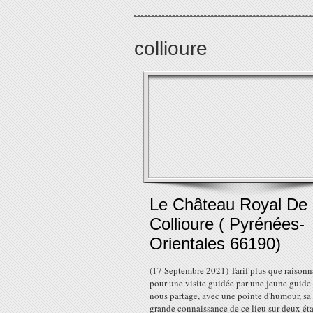
collioure
Le Château Royal De
Collioure ( Pyrénées-
Orientales 66190)
(17 Septembre 2021) Tarif plus que raisonn
pour une visite guidée par une jeune guide
nous partage, avec une pointe d'humour, sa 
grande connaissance de ce lieu sur deux ét