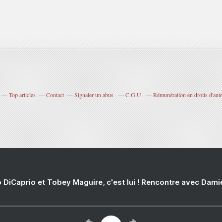
Top articles
Contact
Signaler un abus
C.G.U.
Rémunération en droits d'aut
 DiCaprio et Tobey Maguire, c'est lui ! Rencontre avec Dam