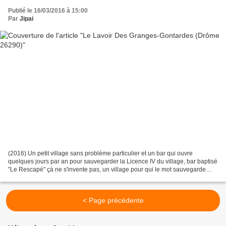
Publié le 16/03/2016 à 15:00
Par
Jipai
(2016) Un petit village sans probléme particulier et un bar qui ouvre
quelques jours par an pour sauvegarder la Licence IV du village, bar baptisé
"Le Rescapé" çà ne s'invente pas, un village pour qui le mot sauvegarde
n'est pas qu'une illusion à en croire...
< Page précédente