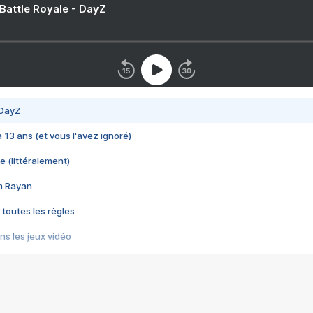
 Battle Royale - DayZ
 DayZ
 a 13 ans (et vous l'avez ignoré)
e (littéralement)
im Rayan
 toutes les règles
s les jeux vidéo
us choquant de Rockstar ? - Le scandale BULLY
e plus moche de Steam
du RÊVE tourne au CAUCHEMAR