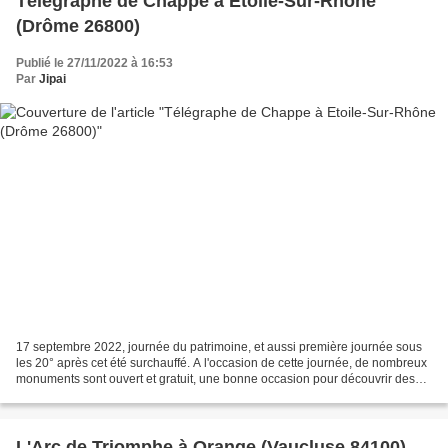
Télégraphe de Chappe à Etoile-Sur-Rhône
(Drôme 26800)
Publié le 27/11/2022 à 16:53
Par
Jipai
17 septembre 2022, journée du patrimoine, et aussi première journée sous
les 20° après cet été surchauffé. A l'occasion de cette journée, de nombreux
monuments sont ouvert et gratuit, une bonne occasion pour découvrir des
endroits étranges genre celui-ci,...
L'Arc de Triomphe à Orange (Vaucluse 84100)