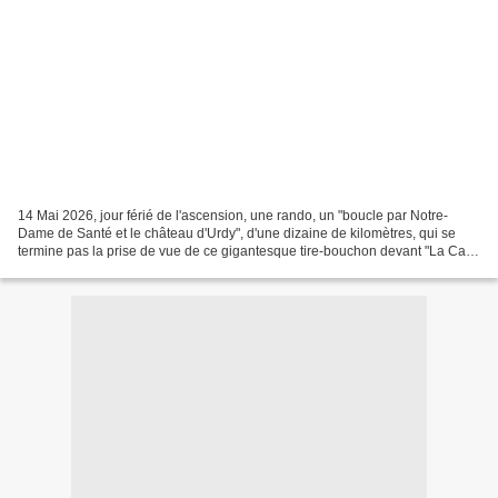
14 Mai 2026, jour férié de l'ascension, une rando, un "boucle par Notre-
Dame de Santé et le château d'Urdy", d'une dizaine de kilomètres, qui se
termine pas la prise de vue de ce gigantesque tire-bouchon devant "La Cave
des Vignerons de Valléon" situé...