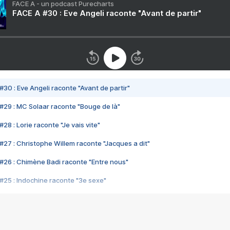
FACE A - un podcast Purecharts
FACE A #30 : Eve Angeli raconte "Avant de partir"
#30 : Eve Angeli raconte "Avant de partir"
#29 : MC Solaar raconte "Bouge de là"
28 : Lorie raconte "Je vais vite"
#27 : Christophe Willem raconte "Jacques a dit"
#26 : Chimène Badi raconte "Entre nous"
#25 : Indochine raconte "3e sexe"
#24 : Zaho raconte "C'est chelou"
#23 : Patrick Bruel raconte "Au café des délices"