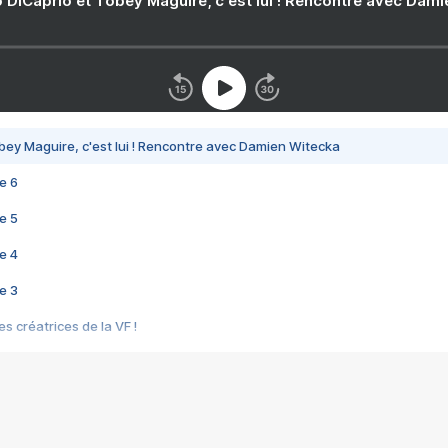
 DiCaprio et Tobey Maguire, c'est lui ! Rencontre avec Dam
bey Maguire, c'est lui ! Rencontre avec Damien Witecka
e 6
e 5
e 4
e 3
s créatrices de la VF !
e 2
e 1
e Mektoub My Love arrive enfin ! Rencontre avec Shaïn Boumedine et Sal