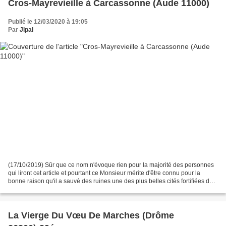
Cros-Mayrevieille à Carcassonne (Aude 11000)
Publié le 12/03/2020 à 19:05
Par
Jipai
(17/10/2019) Sûr que ce nom n'évoque rien pour la majorité des personnes
qui liront cet article et pourtant ce Monsieur mérite d'être connu pour la
bonne raison qu'il a sauvé des ruines une des plus belles cités fortifiées de
France. Ce Monsieur Jean-Pierre...
La Vierge Du Vœu De Marches (Drôme