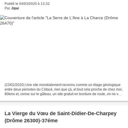
Publié le 04/03/2020 à 13:32
Par
Jipai
(23/02/2020) Une site mondialement reconnu comme un étage géologique
entre deux périodes du Cétacé, rien que çà, et tout cela proche de chez moi,
80kms et, cerise sur le gâteau, un site gratuit en bordure de route, on ne va
pas ce gêner pour le visiter. Ce...
La Vierge du Vœu de Saint-Didier-De-Charpey
(Drôme 26300)-37éme