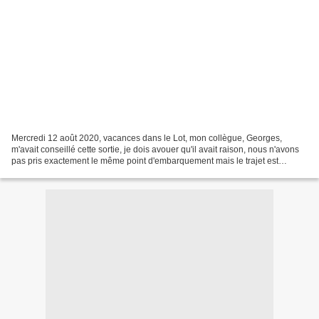
Mercredi 12 août 2020, vacances dans le Lot, mon collègue, Georges,
m'avait conseillé cette sortie, je dois avouer qu'il avait raison, nous n'avons
pas pris exactement le même point d'embarquement mais le trajet est
formidable. Pour bien profiter du chemin...