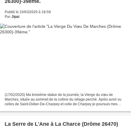
26300)-39éme.
Publié le 10/03/2020 à 18:59
Par
Jipai
(17/02/2020) Ma troisième statue de la journée, la Vierge du vœu de
Marches, située au sommet de la colline du village perché. Après avoir vu
celles de Saint-Didier-De-Charpey et celle de Charpey je poursuis mes
visites de toutes ces vierges du vœu érigées...
La Serre de L'Ane à La Charce (Drôme 26470)