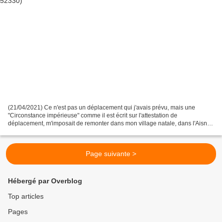
(21/04/2021) Ce n'est pas un déplacement qui j'avais prévu, mais une
"Circonstance impérieuse" comme il est écrit sur l'attestation de
déplacement, m'imposait de remonter dans mon village natale, dans l'Aisne
soit 730 kms, pour un très court séjour. Nous...
Page suivante >
Hébergé par Overblog
Top articles
Pages