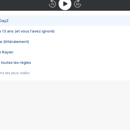
 DayZ
 a 13 ans (et vous l'avez ignoré)
e (littéralement)
im Rayan
 toutes les règles
s les jeux vidéo
us choquant de Rockstar ? - Le scandale BULLY
e plus moche de Steam
du RÊVE tourne au CAUCHEMAR
pendant 8 heures
it… à tort