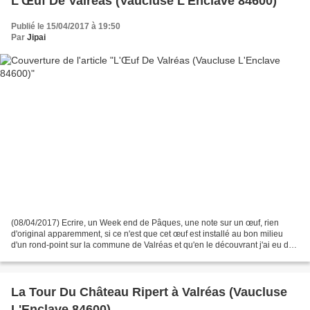
L'Œuf De Valréas (Vaucluse L'Enclave 84600)
Publié le 15/04/2017 à 19:50
Par
Jipai
(08/04/2017) Ecrire, un Week end de Pâques, une note sur un œuf, rien
d'original apparemment, si ce n'est que cet œuf est installé au bon milieu
d'un rond-point sur la commune de Valréas et qu'en le découvrant j'ai eu du
mal à comprendre ce symbole...explication...
La Tour Du Château Ripert à Valréas (Vaucluse
L'Enclave 84600)