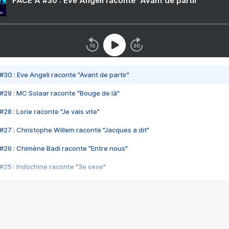
FACE A #30 : Eve Angeli raconte "Avant de partir"
#30 : Eve Angeli raconte "Avant de partir"
#29 : MC Solaar raconte "Bouge de là"
28 : Lorie raconte "Je vais vite"
#27 : Christophe Willem raconte "Jacques a dit"
#26 : Chimène Badi raconte "Entre nous"
#25 : Indochine raconte "3e sexe"
#24 : Zaho raconte "C'est chelou"
#23 : Patrick Bruel raconte "Au café des délices"
#22 : Kyo raconte "Le chemin"