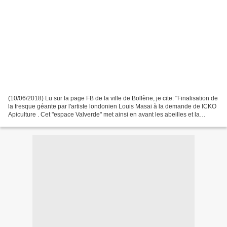
(10/06/2018) Lu sur la page FB de la ville de Bollène, je cite: "Finalisation de
la fresque géante par l'artiste londonien Louis Masai à la demande de ICKO
Apiculture . Cet "espace Valverde" met ainsi en avant les abeilles et la
biodiversité". Une occasion...