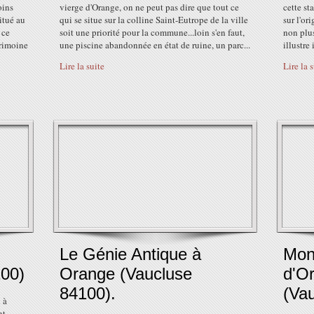
oins
vierge d'Orange, on ne peut pas dire que tout ce
cette s
itué au
qui se situe sur la colline Saint-Eutrope de la ville
sur l'or
 ce
soit une priorité pour la commune...loin s'en faut,
non plus
trimoine
une piscine abandonnée en état de ruine, un parc...
illustre
Lire la suite
Lire la 
Le Génie Antique à
Mon
00)
Orange (Vaucluse
d'O
84100).
(Va
 à
nt