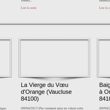
Toutes...
libertic
Lire la suite
Lire la 
La Vierge du Vœu
Bai
d'Orange (Vaucluse
à O
84100)
841
ique,
(09/04/2017) Pas vraiment mise en valeur cette
(09/04/2