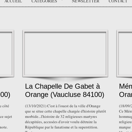
ACCUEIL
CATÉGORIES
NEWSLETTER
CONTACT
La Chapelle De Gabet à
Mémo
00)
Orange (Vaucluse 84100)
Ora
u côté
(13/10/2021) C'est à l'ouest de la ville d'Orange
(18/09/
que se situe cette chapelle chargée d'histoire plutôt
Ce Mémo
ce sujet
morbide...l'histoire de 32 religieuses martyres
hommage
décapitées, accusées d'avoir voulu détruire la
religie
note.
République par le fanatisme et la superstition.
marque 