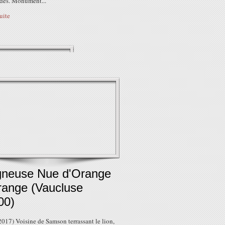
ides. Monument...
suite
gneuse Nue d'Orange
range (Vaucluse
00)
017) Voisine de Samson terrassant le lion,