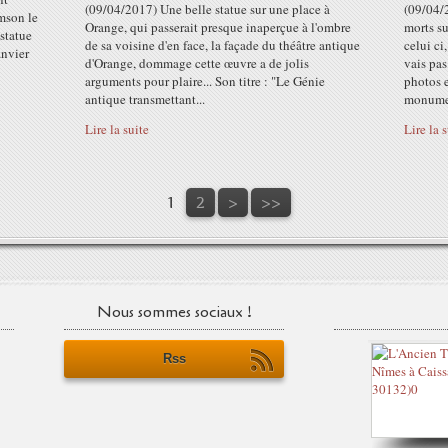
(09/04/2017) Une belle statue sur une place à
(09/04/
mson le
Orange, qui passerait presque inaperçue à l'ombre
morts s
 statue
de sa voisine d'en face, la façade du théâtre antique
celui ci
anvier
d'Orange, dommage cette œuvre a de jolis
vais pas
arguments pour plaire... Son titre : "Le Génie
photos e
antique transmettant...
monument
Lire la suite
Lire la 
1
2
>
>>
Nous sommes sociaux !
Rss