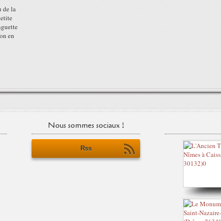
u de la
etite
nguette
ion en
Nous sommes sociaux !
Rss