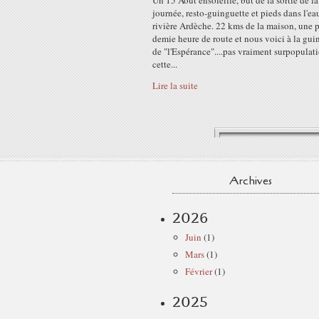
Un 15 Août ensoleillé, but de la sortie de la
journée, resto-guinguette et pieds dans l'ea
rivière Ardèche. 22 kms de la maison, une p
demie heure de route et nous voici à la gui
de "l'Espérance"....pas vraiment surpopulat
cette...
Lire la suite
Archives
2026
Juin
(1)
Mars
(1)
Février
(1)
2025