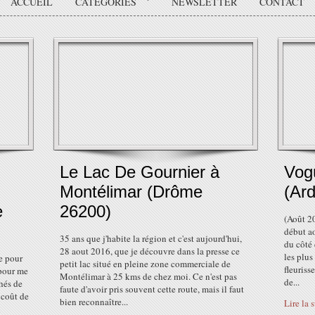
ACCUEIL
CATÉGORIES
NEWSLETTER
CONTACT
Le Lac De Gournier à
Vog
Montélimar (Drôme
(Ar
e
26200)
(Août 20
début ao
35 ans que j'habite la région et c'est aujourd'hui,
du côté 
28 aout 2016, que je découvre dans la presse ce
les plus
e pour
petit lac situé en pleine zone commerciale de
fleuriss
 pour me
Montélimar à 25 kms de chez moi. Ce n'est pas
de...
hés de
faute d'avoir pris souvent cette route, mais il faut
 coût de
bien reconnaître...
Lire la 
n