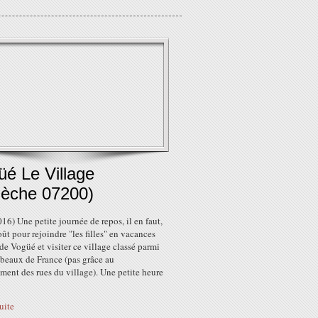
üé Le Village
dèche 07200)
16) Une petite journée de repos, il en faut,
ût pour rejoindre "les filles" en vacances
de Vogüé et visiter ce village classé parmi
 beaux de France (pas grâce au
ement des rues du village). Une petite heure
suite