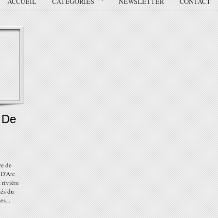
ACCUEIL
CATÉGORIES
NEWSLETTER
CONTACT
 De
re de
 D'Arc
 rivière
tés du
s...