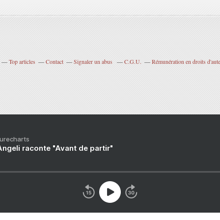
Top articles
Contact
Signaler un abus
C.G.U.
Rémunération en droits d'aut
Purecharts
ngeli raconte "Avant de partir"